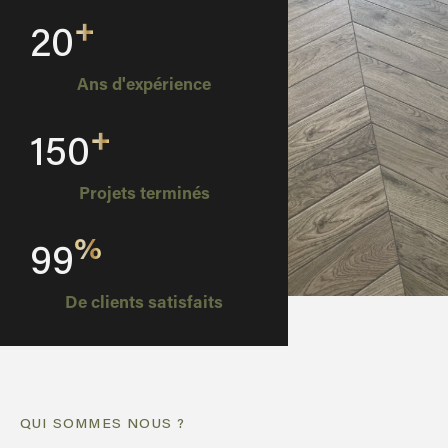
+
20
Ans d'expérience
+
150
Projets terminés
%
99
De clients satisfaits
QUI SOMMES NOUS ?