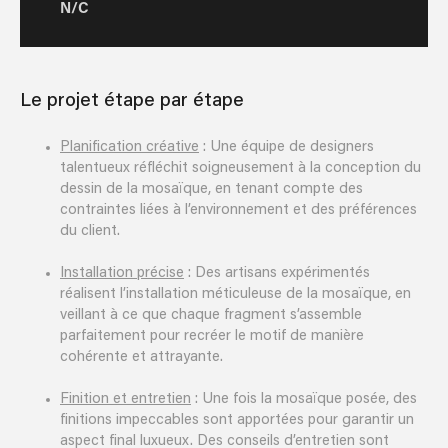
N/C
Le projet étape par étape
Planification créative
: Une équipe de designers
talentueux réfléchit soigneusement à la conception du
dessin de la mosaïque, en tenant compte des
contraintes liées à l’environnement et des préférences
du client.
Installation précise
: Des artisans expérimentés
réalisent l’installation méticuleuse de la mosaïque, en
veillant à ce que chaque fragment s’assemble
parfaitement pour recréer le motif de manière
cohérente et attrayante.
Finition et entretien
: Une fois la mosaïque posée, des
finitions impeccables sont apportées pour garantir un
aspect final luxueux. Des conseils d’entretien sont